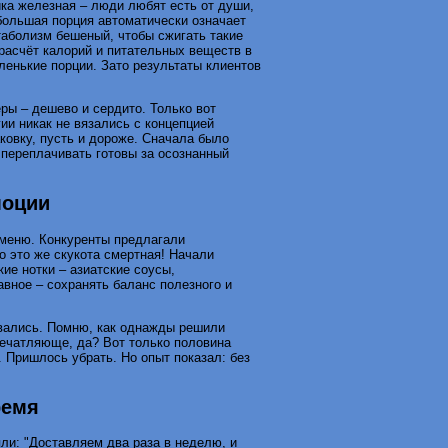
ика железная – люди любят есть от души,
 большая порция автоматически означает
таболизм бешеный, чтобы сжигать такие
расчёт калорий и питательных веществ в
ленькие порции. Зато результаты клиентов
ры – дешево и сердито. Только вот
ии никак не вязались с концепцией
ковку, пусть и дороже. Сначала было
 переплачивать готовы за осознанный
моции
 меню. Конкуренты предлагали
но это же скукота смертная! Начали
ие нотки – азиатские соусы,
авное – сохранять баланс полезного и
вались. Помню, как однажды решили
ечатляюще, да? Вот только половина
. Пришлось убрать. Но опыт показал: без
ремя
ли: "Доставляем два раза в неделю, и