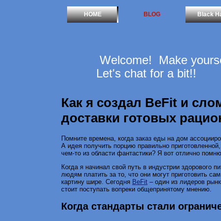
HOME
BLOG
Black H
Welcome! Make yoursel
Let's chat for a bit!!
Как я создал BeFit и сл
доставки готовых рацио
Помните времена, когда заказ еды на дом ассоциир
А идея получить порцию правильно приготовленной,
чем-то из области фантастики? Я вот отлично помню
Когда я начинал свой путь в индустрии здорового п
людям платить за то, что они могут приготовить са
картину шире. Сегодня
BeFit
– один из лидеров рынка
стоит поступать вопреки общепринятому мнению.
Когда стандарты стали огранич