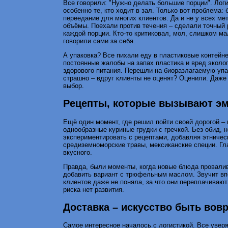
Все говорили: "Нужно делать большие порции". Лог
особенно те, кто ходит в зал. Только вот проблема:
переедание для многих клиентов. Да и не у всех ме
объёмы. Поехали против течения – сделали точный 
каждой порции. Кто-то критиковал, мол, слишком ма
говорили сами за себя.
А упаковка? Все пихали еду в пластиковые контейне
постоянные жалобы на запах пластика и вред эколог
здорового питания. Перешли на биоразлагаемую упа
страшно – вдруг клиенты не оценят? Оценили. Даже
выбор.
Рецепты, которые вызывают э
Ещё один момент, где решил пойти своей дорогой –
однообразные куриные грудки с гречкой. Без обид, 
экспериментировать с рецептами, добавляя этническ
средиземноморские травы, мексиканские специи. Гл
вкусного.
Правда, были моменты, когда новые блюда провали
добавить вариант с трюфельным маслом. Звучит вп
клиентов даже не поняла, за что они переплачивают
риска нет развития.
Доставка – искусство быть вов
Самое интересное началось с логистикой. Все уверя