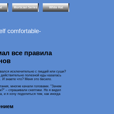
at
Mortician Series
White Hat
f comfortable-
омал все правила
нов
овался исключительно с пиццей или суши?
 действительно полезной еды казалась
. И знаете что? Меня это бесило.
итания, многие качали головами. "Зачем
ми?" – спрашивали скептики. Но я видел
, и я хочу поделиться тем, как иногда
ением