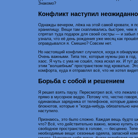
Знакомо?
Конфликт наступил неожиданно
Однажды вечером, лёжа на этой самой кровати, я пон
хранилищу. Вещи там скапливались быстрее, чем я
спрятал туда подарок для своей сестры — и забыл п
узнала, что её день рождения уже месяц как прошё
оправдывался я. Смешно? Совсем нет.
Но настоящий конфликт случился, когда я обнаружи
Очень важными. Типа тех, которые нужны раз в год,
хаос. Я чуть с ума не сошёл, пока искал их. И тут
этим "волшебным" пространством под кроватью. Эт
комфорта, куда я отправлял всё, что не хотел виде
Борьба с собой и решением
Я решил взять паузу. Пересмотрел всё, что лежало 
прямо в мусорное ведро. Потому что, честно говоря,
одинаковых зарядника от телефонов, которые давно
блокнотов, которые я "когда-нибудь обязательно нач
наступило.
Признаюсь, это было сложно. Каждая вещь будто ше
что? Всё, что действительно важно, можно купить с
свободное пространство в голове, — бесценно. Теп
необходимые вещи: сезонные одеяла, запасной компл
ничего. Чувствую себя легче, будто освободил не т