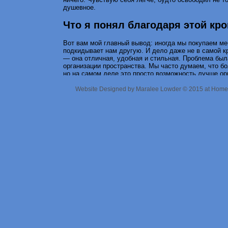
душевное.
Что я понял благодаря этой кро
Вот вам мой главный вывод: иногда мы покупаем ме
подкидывает нам другую. И дело даже не в самой 
— она отличная, удобная и стильная. Проблема была
организации пространства. Мы часто думаем, что б
но на самом деле это просто возможность лучше ор
Теперь я смотрю на свою кровать и улыбаюсь. Она 
Website Designed
by Maralee Lowder © 2015 at Homes
символом того, как я научился отпускать лишнее. М
правда. И если вы тоже думаете о покупке такой мо
вещей вы туда положите, а какие из них действитель
остаётся в магазине, где ему и место.
В общем, кровать — это не только про сон. Иногда 
даже философом. По крайней мере, моя точно таким
Main
|
Older Ent