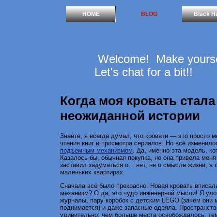
HOME
BLOG
Black H
Welcome! Make yoursel
Let's chat for a bit!!
Когда моя кровать стала
неожиданной истории
Знаете, я всегда думал, что кровати — это просто м
чтения книг и просмотра сериалов. Но всё изменило
подъемным механизмом
. Да, именно эта модель, к
Казалось бы, обычная покупка, но она привела меня
заставил задуматься о... нет, не о смысле жизни, а
маленьких квартирах.
Сначала всё было прекрасно. Новая кровать вписа
механизм? О да, это чудо инженерной мысли! Я уло
журналы, пару коробок с детским LEGO (зачем они м
поднимается) и даже запасные одеяла. Пространств
удивительно: чем больше места освобождалось, тем