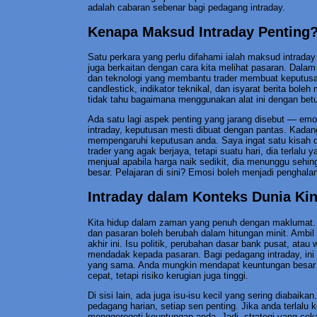
adalah cabaran sebenar bagi pedagang intraday.
Kenapa Maksud Intraday Penting
Satu perkara yang perlu difahami ialah maksud intraday
juga berkaitan dengan cara kita melihat pasaran. Dala
dan teknologi yang membantu trader membuat keputusan
candlestick, indikator teknikal, dan isyarat berita bol
tidak tahu bagaimana menggunakan alat ini dengan betul
Ada satu lagi aspek penting yang jarang disebut — emo
intraday, keputusan mesti dibuat dengan pantas. Kada
mempengaruhi keputusan anda. Saya ingat satu kisah d
trader yang agak berjaya, tetapi suatu hari, dia terlalu 
menjual apabila harga naik sedikit, dia menunggu sehing
besar. Pelajaran di sini? Emosi boleh menjadi penghal
Intraday dalam Konteks Dunia Kin
Kita hidup dalam zaman yang penuh dengan maklumat. B
dan pasaran boleh berubah dalam hitungan minit. Ambil 
akhir ini. Isu politik, perubahan dasar bank pusat, at
mendadak kepada pasaran. Bagi pedagang intraday, in
yang sama. Anda mungkin mendapat keuntungan besar j
cepat, tetapi risiko kerugian juga tinggi.
Di sisi lain, ada juga isu-isu kecil yang sering diabaik
pedagang harian, setiap sen penting. Jika anda terlalu 
menggerogoti keuntungan anda. Jadi, strategi yang ceka