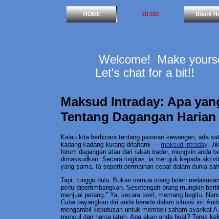
HOME
BLOG
Black H
Welcome! Make yoursel
Let's chat for a bit!!
Maksud Intraday: Apa yan
Tentang Dagangan Harian
Kalau kita berbicara tentang pasaran kewangan, ada sat
kadang-kadang kurang difahami —
maksud intraday
. Ji
forum dagangan atau dari rakan trader, mungkin anda 
dimaksudkan. Secara ringkas, ia merujuk kepada aktivit
yang sama. Ia seperti permainan cepat dalam dunia sah
Tapi, tunggu dulu. Bukan semua orang boleh melakuka
perlu dipertimbangkan. Sesetengah orang mungkin berfi
menjual petang." Ya, secara teori, memang begitu. Namun
Cuba bayangkan diri anda berada dalam situasi ini: An
mengambil keputusan untuk membeli saham syarikat A. T
muncul dan harga jatuh. Apa akan anda buat? Terus kelu