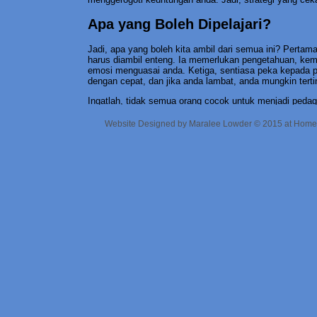
Apa yang Boleh Dipelajari?
Jadi, apa yang boleh kita ambil dari semua ini? Perta
harus diambil enteng. Ia memerlukan pengetahuan, kemah
emosi menguasai anda. Ketiga, sentiasa peka kepada per
dengan cepat, dan jika anda lambat, anda mungkin terti
Ingatlah, tidak semua orang cocok untuk menjadi pedag
jangka panjang, dan itu tidak salah. Yang penting ada
kepribadian dan tujuan anda. Kalau anda masih ragu, mun
Website Designed
by Maralee Lowder © 2015 at Homes
strategi dagangan yang lain.
Akhir kata, maksud intraday bukan sekadar definisi da
pengalaman yang boleh membentuk cara anda melihat d
untuk mencuba?
Main
|
Older Ent