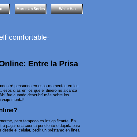
at
Mortician Series
White Hat
f comfortable-
nline: Entre la Prisa
 encontré pensando en esos momentos en los
 esos días en los que el dinero no alcanza
 Ahí fue cuando descubrí más sobre los
n viaje mental!
nline?
enorme, pero tampoco es insignificante. Es
tre pagar una cuenta pendiente o dejarla para
desde el celular, pedir un préstamo en línea