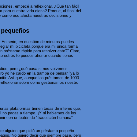
ciones, empecé a reflexionar. ¿Qué tan fácil
para nuestra vida diaria? Porque, al final del
 de cómo eso afecta nuestras decisiones y
s pequeños
z. En serio, en cuestión de minutos puedes
eglar mi bicicleta porque era mi única forma
un préstamo rápido para resolver esto?" Claro,
o estrés te puedes ahorrar cuando tienes
ctico, pero ¿qué pasa si nos volvemos
ro yo he caído en la trampa de pensar "ya lo
itir. Así que, aunque los préstamos de 1000
a reflexionar sobre cómo gestionamos nuestro
unas plataformas tienen tasas de interés que,
i no pagas a tiempo. ¡Y ni hablemos de los
enir con un botón de "traducción humana"
bre alguien que pidió un préstamo pequeño
pagos. No quiero decir que siempre pase, pero