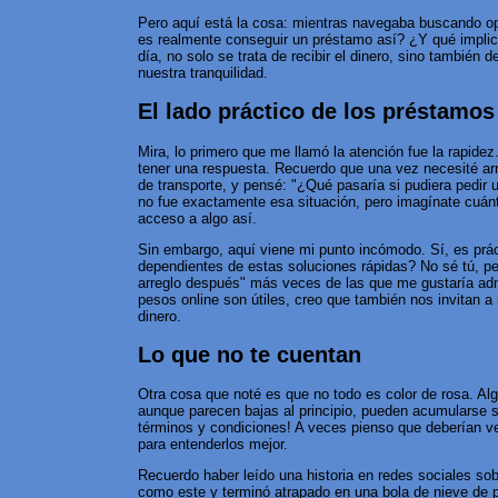
Pero aquí está la cosa: mientras navegaba buscando op
es realmente conseguir un préstamo así? ¿Y qué implica 
día, no solo se trata de recibir el dinero, sino también
nuestra tranquilidad.
El lado práctico de los préstamo
Mira, lo primero que me llamó la atención fue la rapide
tener una respuesta. Recuerdo que una vez necesité arr
de transporte, y pensé: "¿Qué pasaría si pudiera pedir 
no fue exactamente esa situación, pero imagínate cuánt
acceso a algo así.
Sin embargo, aquí viene mi punto incómodo. Sí, es prá
dependientes de estas soluciones rápidas? No sé tú, pe
arreglo después" más veces de las que me gustaría adm
pesos online son útiles, creo que también nos invitan 
dinero.
Lo que no te cuentan
Otra cosa que noté es que no todo es color de rosa. Alg
aunque parecen bajas al principio, pueden acumularse s
términos y condiciones! A veces pienso que deberían v
para entenderlos mejor.
Recuerdo haber leído una historia en redes sociales so
como este y terminó atrapado en una bola de nieve de 