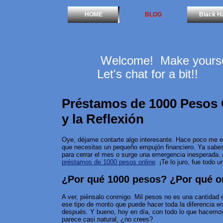
HOME
BLOG
Black H
Welcome! Make yoursel
Let's chat for a bit!!
Préstamos de 1000 Pesos O
y la Reflexión
Oye, déjame contarte algo interesante. Hace poco me
que necesitas un pequeño empujón financiero. Ya sabes,
para cerrar el mes o surge una emergencia inesperada.
préstamos de 1000 pesos online
. ¡Te lo juro, fue todo u
¿Por qué 1000 pesos? ¿Por qué o
A ver, piénsalo conmigo. Mil pesos no es una cantidad 
ese tipo de monto que puede hacer toda la diferencia en
después. Y bueno, hoy en día, con todo lo que hacemos 
parece casi natural, ¿no crees?